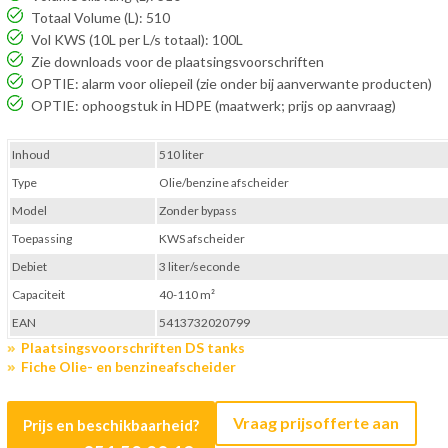
Totaal Volume (L): 510
Vol KWS (10L per L/s totaal): 100L
Zie downloads voor de plaatsingsvoorschriften
OPTIE: alarm voor oliepeil (zie onder bij aanverwante producten)
OPTIE: ophoogstuk in HDPE (maatwerk; prijs op aanvraag)
Inhoud
510 liter
Type
Olie/benzine afscheider
Model
Zonder bypass
Toepassing
KWS afscheider
Debiet
3 liter/seconde
Capaciteit
40-110 m²
EAN
5413732020799
Plaatsingsvoorschriften DS tanks
Fiche Olie- en benzineafscheider
Vraag prijsofferte aan
Prijs en beschikbaarheid?