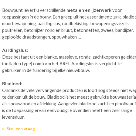
Bouwpunt levert u verschillende
metalen en ijzerwerk
voor
toepassingen in de bouw. Een greep uit het assortiment: zink, bladlo
muurbewapening, aardingslus, randbekisting, bewapeningsvezels,
poutrellen, betonijzer rond en bruut, betonnetten, zwees, bandijzer,
geplooide draadstangen, spouwhaken …
Aardingslus:
Deze bestaat uit een blanke, massieve, ronde, zachtkoperen geleide
(ontladen type) comform het AREI. Aardingslus is verplicht te
gebruiken in de fundering bij elke nieuwbouw.
Bladlood:
Ondanks de vele vervangende producten is lood nog steeds niet we
te denken uit de bouw. Bladlood is het meest gebruikte bouwmateria
als spouwlood en afdekking. Aangezien bladlood zacht en plooibaar i
is de toepassing ervan eenvoudig. Bovendien heeft een zéér lange
levensduur.
Stel een vraag