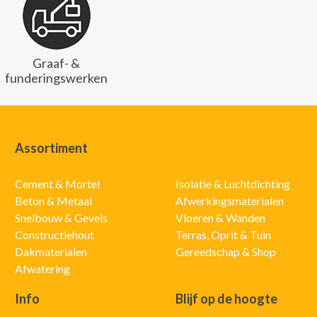
Graaf- &
funderingswerken
Assortiment
Cement & Mortel
Isolatie & Luchtdichting
Beton & Metaal
Afwerkingsmaterialen
Snelbouw & Gevels
Vloeren & Wanden
Constructiehout
Terras, Oprit & Tuin
Dakmaterialen
Gereedschap & Shop
Afwatering
Info
Blijf op de hoogte