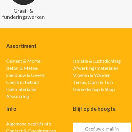
Graaf- &
funderingswerken
Assortiment
Cement & Mortel
Isolatie & Luchtdichting
Beton & Metaal
Afwerkingsmaterialen
Snelbouw & Gevels
Vloeren & Wanden
Constructiehout
Terras, Oprit & Tuin
Dakmaterialen
Gereedschap & Shop
Afwatering
Info
Blijf op de hoogte
Algemene bedrijfsinfo
Contact & Openingsuren