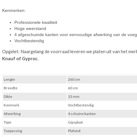
Kenmerken:
Professionele kwaliteit
Hoge weerstand
4 afgeschuinde kanten voor eenvoudige afwerking van de voe
Vochtbestendig
Opgelet: Naargelang de voorraad leveren we platen uit van het mer
Knauf of Gyproc
.
Lengte
260 cm
Breedte
60 cm
Dikte
13 mm
Kenmerk
Vochtbestendig
Afwerking
4 schuine kanten
Type
Gipsplaat
Toepassing
Plafond