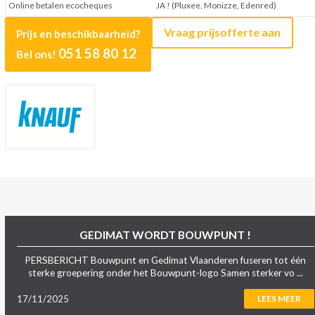
Online betalen ecocheques
JA ! (Pluxee, Monizze, Edenred)
Vraag prijsofferte aan
Prijs en beschikbaarheid?
051 58 80 12
Bel ons!
GEDIMAT WORDT BOUWPUNT !
PERSBERICHT Bouwpunt en Gedimat Vlaanderen fuseren tot één
sterke groepering onder het Bouwpunt-logo Samen sterker vo ...
17/11/2025
LEES MEER