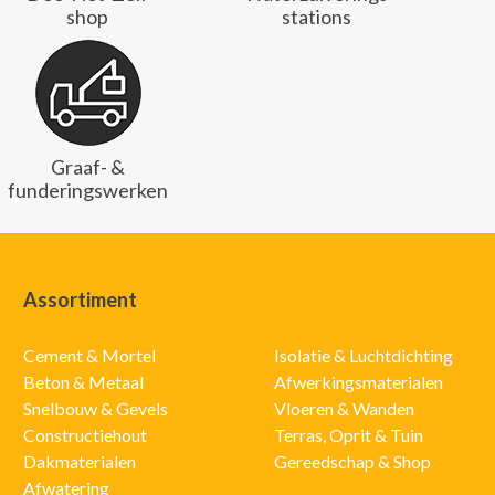
shop
stations
Graaf- &
funderingswerken
Assortiment
Cement & Mortel
Isolatie & Luchtdichting
Beton & Metaal
Afwerkingsmaterialen
Snelbouw & Gevels
Vloeren & Wanden
Constructiehout
Terras, Oprit & Tuin
Dakmaterialen
Gereedschap & Shop
Afwatering