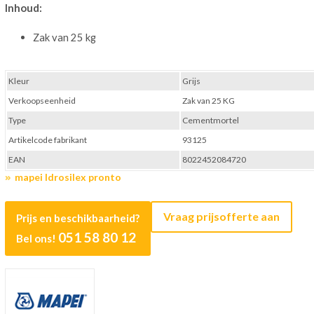
Inhoud:
Zak van 25 kg
Kleur
Grijs
Verkoopseenheid
Zak van 25 KG
Type
Cementmortel
Artikelcode fabrikant
93125
EAN
8022452084720
mapei Idrosilex pronto
Vraag prijsofferte aan
Prijs en beschikbaarheid?
051 58 80 12
Bel ons!