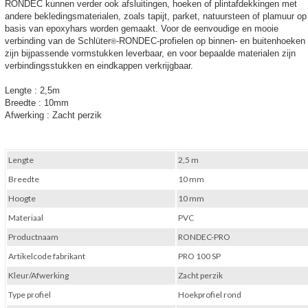
RONDEC kunnen verder ook afsluitingen, hoeken of plintafdekkingen met
andere bekledingsmaterialen, zoals tapijt, parket, natuursteen of plamuur op
basis van epoxyhars worden gemaakt. Voor de eenvoudige en mooie
verbinding van de Schlüter
-RONDEC-profielen op binnen- en buitenhoeken
®
zijn bijpassende vormstukken leverbaar, en voor bepaalde materialen zijn
verbindingsstukken en eindkappen verkrijgbaar.
Lengte
: 2,5m
Breedte
: 10mm
Afwerking
: Zacht perzik
Lengte
2,5 m
Breedte
10 mm
Hoogte
10 mm
Materiaal
PVC
Productnaam
RONDEC-PRO
Artikelcode fabrikant
PRO 100 SP
Kleur/Afwerking
Zacht perzik
Type profiel
Hoekprofiel rond