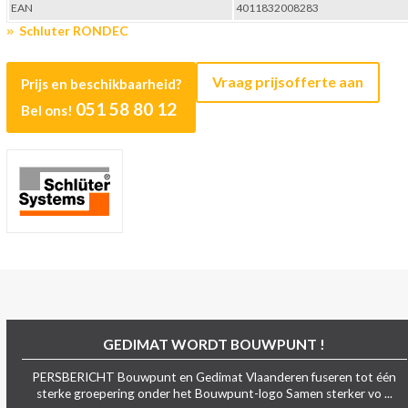
EAN
4011832008283
Schluter RONDEC
Vraag prijsofferte aan
Prijs en beschikbaarheid?
051 58 80 12
Bel ons!
GEDIMAT WORDT BOUWPUNT !
PERSBERICHT Bouwpunt en Gedimat Vlaanderen fuseren tot één
sterke groepering onder het Bouwpunt-logo Samen sterker vo ...