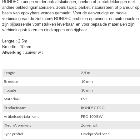
RONDEC kunnen verder ook afsluitingen, hoeken of plintafdekkingen met
andere bekledingsmaterialen, zoals tapijt, parket, natuursteen of plamuur op
basis van epoxyhars worden gemaakt. Voor de eenvoudige en mooie
verbinding van de Schlüter
-RONDEC-profielen op binnen- en buitenhoeken
®
zijn bijpassende vormstukken leverbaar, en voor bepaalde materialen zijn
verbindingsstukken en eindkappen verkrijgbaar.
Lengte
: 2,5m
Breedte
: 10mm
Afwerking
: Zuiver wit
Lengte
2,5 m
Breedte
10 mm
Hoogte
10 mm
Materiaal
PVC
Productnaam
RONDEC-PRO
Artikelcode fabrikant
PRO 100 BW
Kleur/Afwerking
Zuiver wit
Type profiel
Hoekprofiel rond