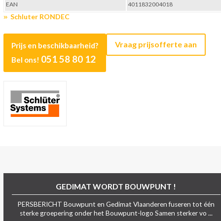
EAN
4011832004018
Schluter RONDEC
Vraag prijsofferte aan
Prijs en beschikbaarheid?
051 58 80 12
Bel ons!
GEDIMAT WORDT BOUWPUNT !
PERSBERICHT Bouwpunt en Gedimat Vlaanderen fuseren tot één
sterke groepering onder het Bouwpunt-logo Samen sterker vo ...