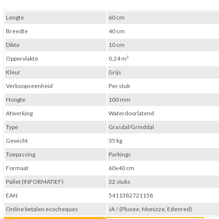
Lengte
60 cm
Breedte
40 cm
Dikte
10 cm
Oppervlakte
0,24 m²
Kleur
Grijs
Verkoopseenheid
Per stuk
Hoogte
100 mm
Afwerking
Waterdoorlatend
Type
Grasdal/Grinddal
Gewicht
35 kg
Toepassing
Parkings
Formaat
60x40 cm
Pallet (INFORMATIEF)
32 stuks
EAN
5411382721158
Online betalen ecocheques
JA ! (Pluxee, Monizze, Edenred)