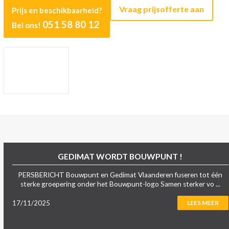
Vraag prijsofferte aan
Prijs en beschikbaarheid?
051 58 80 12
Bel ons!
GEDIMAT WORDT BOUWPUNT !
PERSBERICHT Bouwpunt en Gedimat Vlaanderen fuseren tot één
sterke groepering onder het Bouwpunt-logo Samen sterker vo ...
17/11/2025
LEES MEER