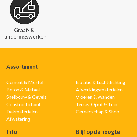
Graaf- &
funderingswerken
Assortiment
Cement & Mortel
Isolatie & Luchtdichting
Beton & Metaal
Afwerkingsmaterialen
Snelbouw & Gevels
Vloeren & Wanden
Constructiehout
Terras, Oprit & Tuin
Dakmaterialen
Gereedschap & Shop
Afwatering
Info
Blijf op de hoogte