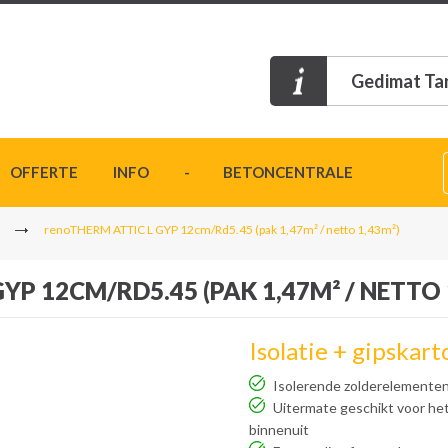
Gedimat Ta
OFFERTE
INFO
- BETONCENTRALE
renoTHERM ATTIC L GYP 12cm/Rd5.45 (pak 1,47m² / netto 1,43m²)
P 12CM/RD5.45 (PAK 1,47M² / NETTO 
Isolatie + gipskar
Isolerende zolderelemente
Uitermate geschikt voor het
binnenuit