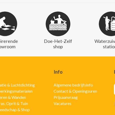
pirerende
Doe-Het-Zelf
Waterzuiv
owroom
shop
stati
Info
latie & Luchtdichting
Algemene bedrijfsinfo
erkingsmaterialen
Contact & Openingsuren
eren & Wanden
Prijsaanvraag
ras, Oprit & Tuin
Vacatures
eedschap & Shop