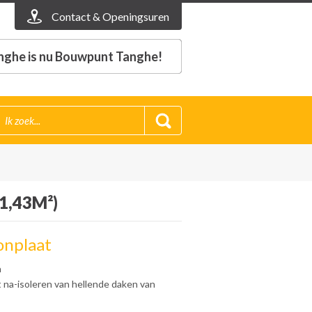
Contact & Openingsuren
nghe is nu Bouwpunt Tanghe!
1,43M²)
tonplaat
n
 na-isoleren van hellende daken van