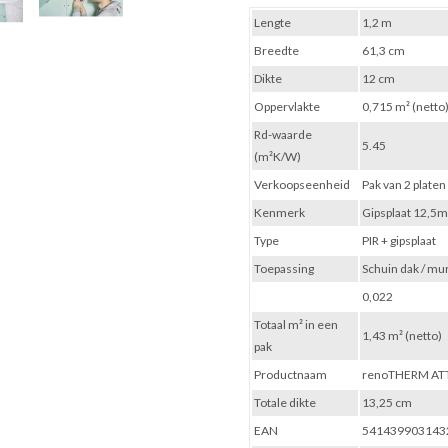
Lengte
1,2 m
Breedte
61,3 cm
Dikte
12 cm
Oppervlakte
0,715 m² (netto
Rd-waarde
5.45
(m²K/W)
Verkoopseenheid
Pak van 2 platen
Kenmerk
Gipsplaat 12,5
Type
PIR + gipsplaat
Toepassing
Schuin dak / mu
0,022
Totaal m² in een
1,43 m² (netto)
pak
Productnaam
renoTHERM ATT
Totale dikte
13,25 cm
EAN
541439903143