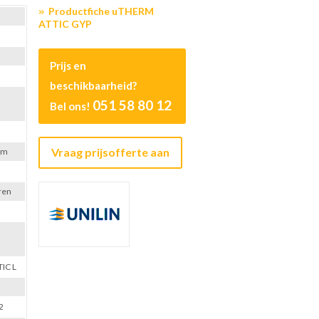
Productfiche uTHERM
ATTIC GYP
Prijs en
)
beschikbaarheid?
051 58 80 12
Bel ons!
Vraag prijsofferte aan
mm
ren
IC L
2