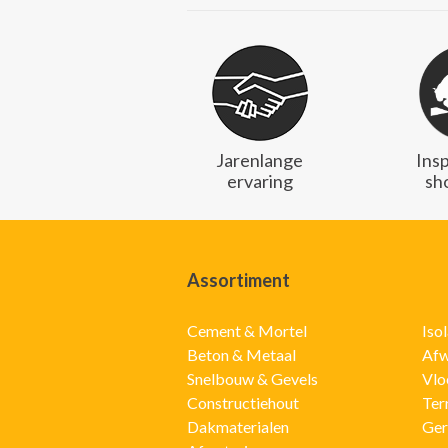
Jarenlange
Ins
ervaring
sh
Assortiment
Cement & Mortel
Iso
Beton & Metaal
Afw
Snelbouw & Gevels
Vlo
Constructiehout
Ter
Dakmaterialen
Ger