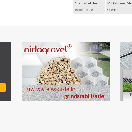
Online betalen
JA ! (Pluxee, M
ecocheques
Edenred)
!