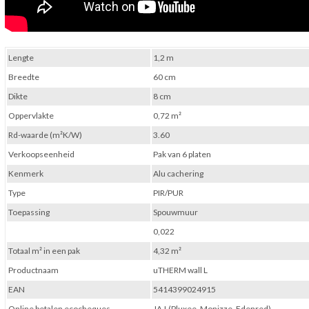
Lengte
1,2 m
Breedte
60 cm
Dikte
8 cm
Oppervlakte
0,72 m²
Rd-waarde (m²K/W)
3.60
Verkoopseenheid
Pak van 6 platen
Kenmerk
Alu cachering
Type
PIR/PUR
Toepassing
Spouwmuur
0,022
Totaal m² in een pak
4,32 m²
Productnaam
uTHERM wall L
EAN
5414399024915
Online betalen ecocheques
JA ! (Pluxee, Monizze, Edenred)