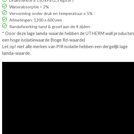
Druksterkte ≥ 150 kPa (1,5 kg/cm²)
Waterabsorptie < 2%
Vervorming onder druk en temperatuur ≤ 5%
Afmetingen: 1200 x 600 mm
Randafwerking tand & groef aan de 4 zijden
* Door deze lage lamda-waarde hebben de UTHERM wall producten
een hoge isolatiewaarde (hoge Rd-waarde)​
Let op! niet alle merken van
PIR
isolatie hebben een dergelijk lage
lamda-waarde
.