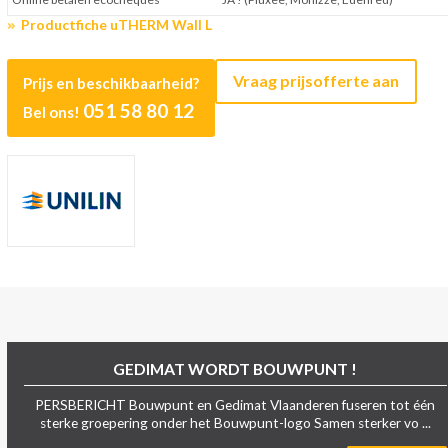
Productfiche uTHERM Wall L
Vraag prijsofferte aan
Prijs en beschikbaarheid?
051 58 80 12
Bel ons!
GEDIMAT WORDT BOUWPUNT !
PERSBERICHT Bouwpunt en Gedimat Vlaanderen fuseren tot één
sterke groepering onder het Bouwpunt-logo Samen sterker vo ...