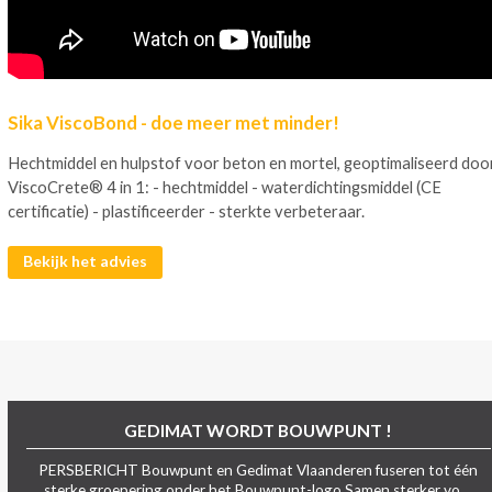
Sika ViscoBond - doe meer met minder!
Hechtmiddel en hulpstof voor beton en mortel, geoptimaliseerd doo
ViscoCrete® 4 in 1: - hechtmiddel - waterdichtingsmiddel (CE
certificatie) - plastificeerder - sterkte verbeteraar.
Bekijk het advies
GEDIMAT WORDT BOUWPUNT !
PERSBERICHT Bouwpunt en Gedimat Vlaanderen fuseren tot één
sterke groepering onder het Bouwpunt-logo Samen sterker vo ...