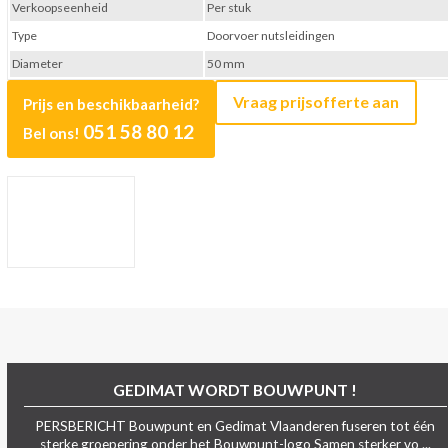
Verkoopseenheid
Per stuk
Type
Doorvoer nutsleidingen
Diameter
50 mm
Vraag prijsofferte aan
Prijs en beschikbaarheid?
051 58 80 12
Bel ons!
GEDIMAT WORDT BOUWPUNT !
PERSBERICHT Bouwpunt en Gedimat Vlaanderen fuseren tot één
sterke groepering onder het Bouwpunt-logo Samen sterker vo ...