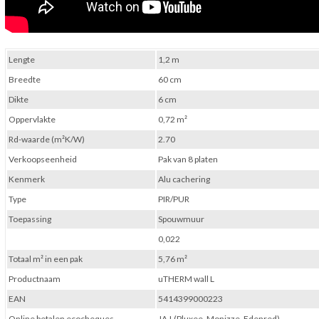
Lengte
1,2 m
Breedte
60 cm
Dikte
6 cm
Oppervlakte
0,72 m²
Rd-waarde (m²K/W)
2.70
Verkoopseenheid
Pak van 8 platen
Kenmerk
Alu cachering
Type
PIR/PUR
Toepassing
Spouwmuur
0,022
Totaal m² in een pak
5,76 m²
Productnaam
uTHERM wall L
EAN
5414399000223
Online betalen ecocheques
JA ! (Pluxee, Monizze, Edenred)