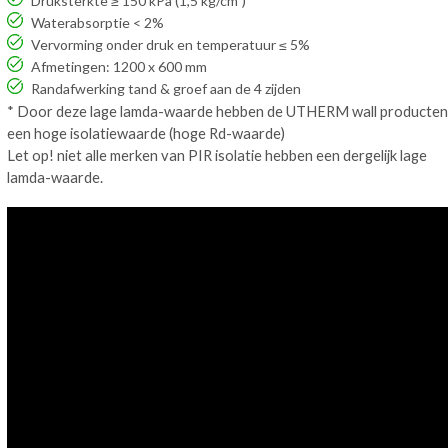
Druksterkte ≥ 150 kPa (1,5 kg/cm²)
Waterabsorptie < 2%
Vervorming onder druk en temperatuur ≤ 5%
Afmetingen: 1200 x 600 mm
Randafwerking tand & groef aan de 4 zijden
* Door deze lage lamda-waarde hebben de UTHERM wall producten
een hoge isolatiewaarde (hoge Rd-waarde)​
Let op! niet alle merken van
PIR
isolatie hebben een dergelijk lage
lamda-waarde
.