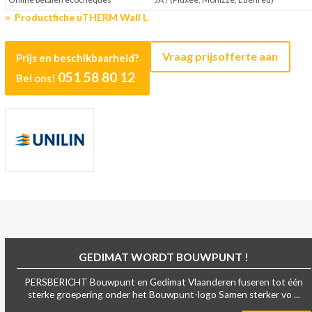
Productfiche uTHERM Wall L
Vraag prijsofferte aan
Prijs en beschikbaarheid?
051 58 80 12
Bel ons!
GEDIMAT WORDT BOUWPUNT !
PERSBERICHT Bouwpunt en Gedimat Vlaanderen fuseren tot één
sterke groepering onder het Bouwpunt-logo Samen sterker vo ...