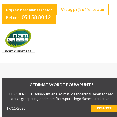
Vraag prijsofferte aan
Prijs en beschikbaarheid?
051 58 80 12
Bel ons!
GEDIMAT WORDT BOUWPUNT !
PERSBERICHT Bouwpunt en Gedimat Vlaanderen fuseren tot één
sterke groepering onder het Bouwpunt-logo Samen sterker vo ...
17/11/2025
LEES MEER