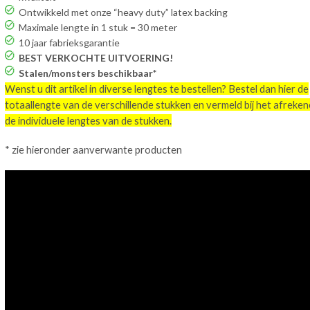
Ontwikkeld met onze “heavy duty” latex backing
Maximale lengte in 1 stuk = 30 meter
10 jaar fabrieksgarantie
BEST VERKOCHTE UITVOERING!
Stalen/monsters beschikbaar*
Wenst u dit artikel in diverse lengtes te bestellen? Bestel dan hier de
totaallengte van de verschillende stukken en vermeld bij het afreke
de individuele lengtes van de stukken.
* zie hieronder aanverwante producten