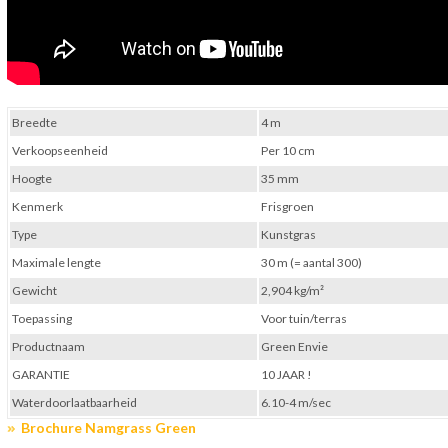
Breedte
4 m
Verkoopseenheid
Per 10 cm
Hoogte
35 mm
Kenmerk
Frisgroen
Type
Kunstgras
Maximale lengte
30 m (= aantal 300)
Gewicht
2,904 kg/m²
Toepassing
Voor tuin/terras
Productnaam
Green Envie
GARANTIE
10 JAAR !
Waterdoorlaatbaarheid
6.10-4 m/sec
Brochure Namgrass Green