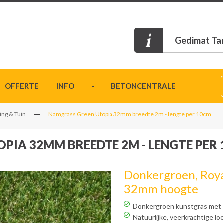
Gedimat Ta
OFFERTE
INFO
- BETONCENTRALE
ing & Tuin
Namgrass Green Utopia 32mm breedte 2m - lengte per 10cm
PIA 32MM BREEDTE 2M - LENGTE PER
Donkergroen, Roya
32mm hoogte
Donkergroen kunstgras met e
Natuurlijke, veerkrachtige lo