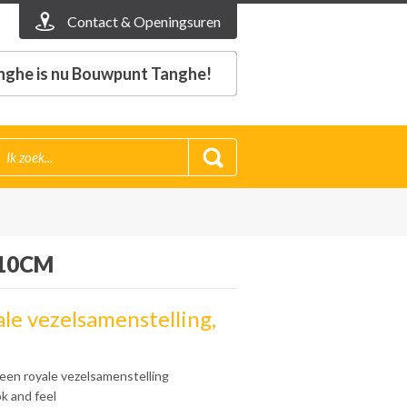
Contact & Openingsuren
nghe is nu Bouwpunt Tanghe!
 10CM
le vezelsamenstelling,
en royale vezelsamenstelling
ok and feel