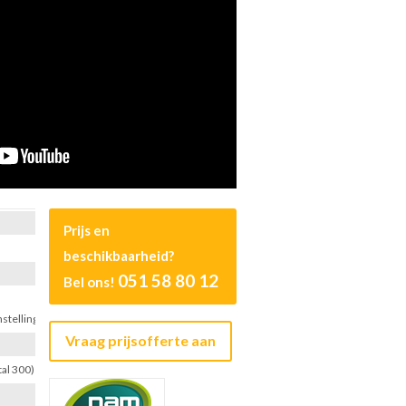
Prijs en
beschikbaarheid?
051 58 80 12
Bel ons!
stelling
Vraag prijsofferte aan
tal 300)
²