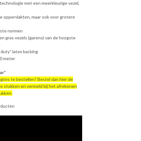
technologie met een meerkleurige vezel,
re oppervlakten, maar ook voor grotere
gste normen
en gras vezels (garens) van de hoogste
duty” latex backing
30 meter
ar*
engtes te bestellen? Bestel dan hier de
de stukken en vermeld bij het afrekenen
tukken.
oducten