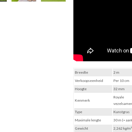
Breedte
2 m
Verkoopseenheid
Per 10 cm
Hoogte
32 mm
Royale
Kenmerk
vezelsamen
Type
Kunstgras
Maximale lengte
30 m (= aan
Gewicht
2,262 kg/m