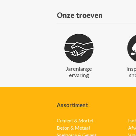
Onze troeven
Jarenlange
Ins
ervaring
sh
Assortiment
Cement & Mortel
Iso
Beton & Metaal
Afw
Snelbouw & Gevels
Vlo