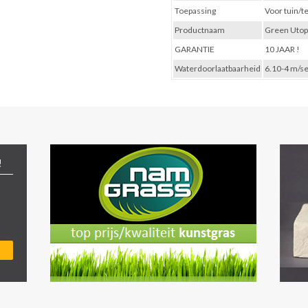
Toepassing
Voor tuin/t
Productnaam
Green Utop
GARANTIE
10 JAAR !
Waterdoorlaatbaarheid
6.10-4 m/s
!