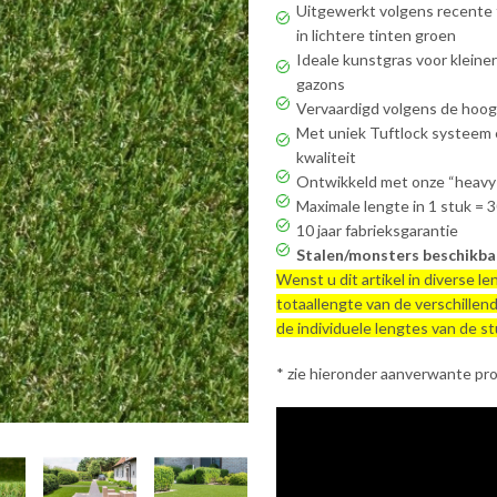
Uitgewerkt volgens recente 
in lichtere tinten groen
Ideale kunstgras voor kleine
gazons
Vervaardigd volgens de hoo
Met uniek Tuftlock systeem 
kwaliteit
Ontwikkeld met onze “heavy 
Maximale lengte in 1 stuk = 
10 jaar fabrieksgarantie
Stalen/monsters beschikba
Wenst u dit artikel in diverse l
totaallengte van de verschillen
de individuele lengtes van de s
* zie hieronder aanverwante pr