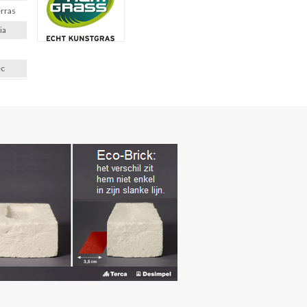
erras
ia
ec