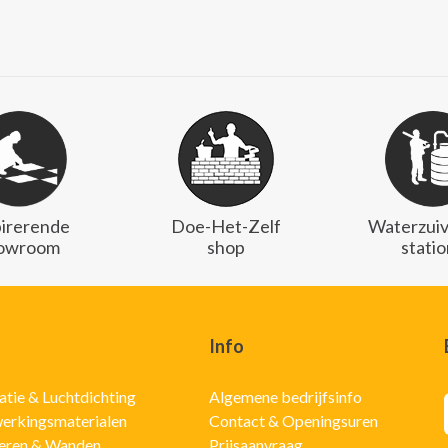
pirerende
Doe-Het-Zelf
Waterzuiv
owroom
shop
stati
Info
latie & Luchtdichting
Algemene bedrijfsinfo
erkingsmaterialen
Contact & Openingsuren
eren & Wanden
Prijsaanvraag