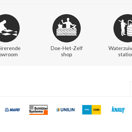
pirerende
Doe-Het-Zelf
Waterzuiv
owroom
shop
stati