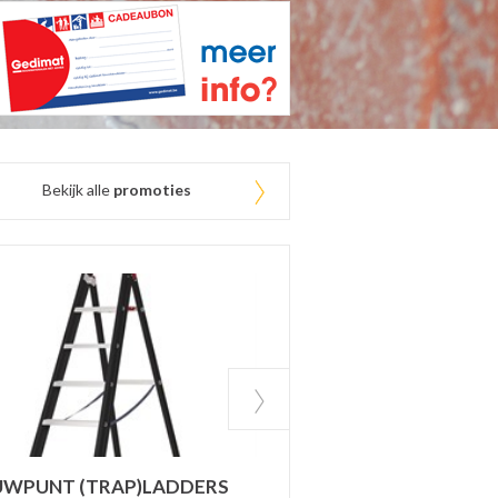
Bekijk alle
promoties
ECOO ECOLAT AF
WPUNT (TRAP)LADDERS