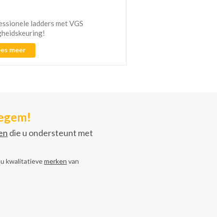
Duurzame afboording in
essionele ladders met VGS
gheidskeuring!
Lees meer
ees meer
tegem!
en
die u ondersteunt met
 u kwalitatieve
merken
van