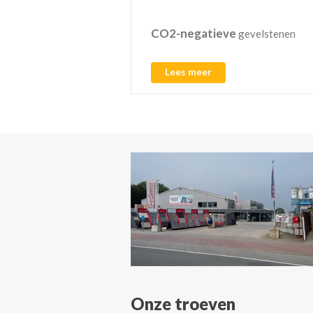
CO2-negatieve
ding in kunststof
gevelstenen
Lees meer
Onze troeven