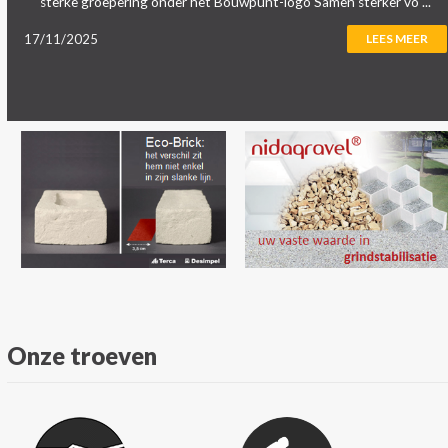
sterke groepering onder het Bouwpunt-logo Samen sterker vo ...
17/11/2025
LEES MEER
Onze troeven