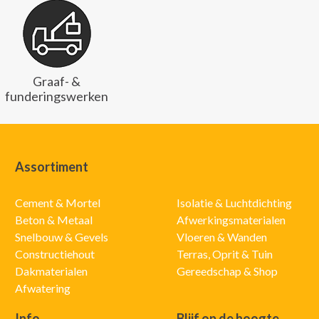
Graaf- &
funderingswerken
Assortiment
Cement & Mortel
Isolatie & Luchtdichting
Beton & Metaal
Afwerkingsmaterialen
Snelbouw & Gevels
Vloeren & Wanden
Constructiehout
Terras, Oprit & Tuin
Dakmaterialen
Gereedschap & Shop
Afwatering
Info
Blijf op de hoogte